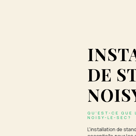
INST
DE S
NOIS
QU'EST-CE QUE 
NOISY-LE-SEC?
L'installation de sta