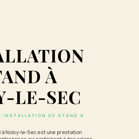
ALLATION
TAND À
Y-LE-SEC
L'INSTALLATION DE STAND À
nd à Noisy-le-Sec est une prestation