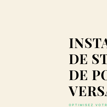
INST
DE S
DE P
VERS
OPTIMISEZ VOTR