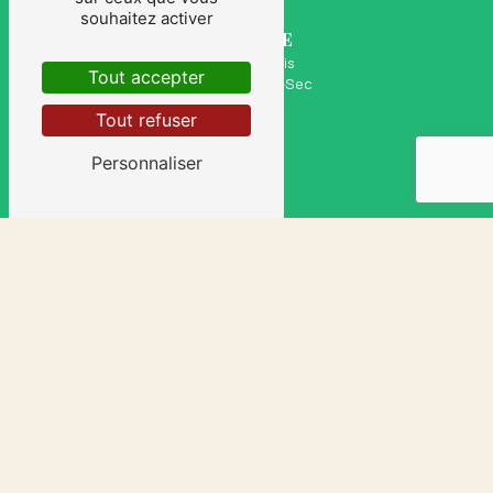
souhaitez activer
ADRESSE
8 Rue de Paris
Tout accepter
93130 Noisy-le-Sec
Tout refuser
Personnaliser
TÉLÉPHONE
06 30 18 98 72
E-MAIL
cyrildesousa@sasudsevents.com