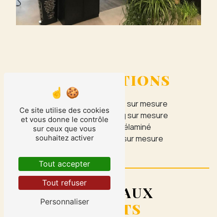
NOS
PRESTATIONS
Fabrication de meubles sur mesure
Ce site utilise des cookies
Fabrication de dressing sur mesure
et vous donne le contrôle
Fabrication de capot mélaminé
sur ceux que vous
Fabrication de placard sur mesure
souhaitez activer
Tout accepter
Tout refuser
NOS PRINCIPAUX
Personnaliser
POINTS FORTS